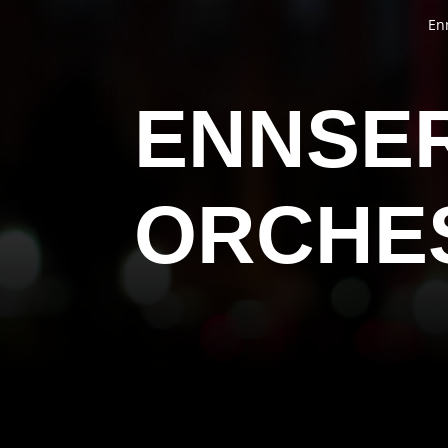
En
ENNSE
ORCHE