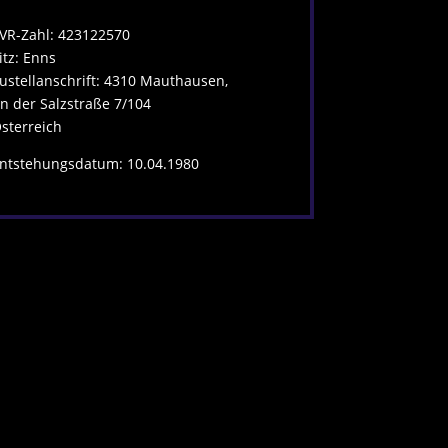
VR-Zahl: 423122570
itz: Enns
ustellanschrift: 4310 Mauthausen,
n der Salzstraße 7/104
sterreich
ntstehungsdatum: 10.04.1980